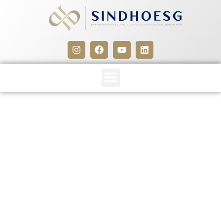
Casa dos Hospitais e SRTE-
GO vão promover
seminário sobre saúde do
trabalhador
23 de janeiro de 2012