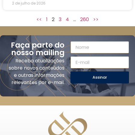
2 de julho de 2026
<<
1
2
3
4
…
260
>>
Faça parte do
nosso mailing
Receba atualizações
sobre novos conteúdos
e outras informações
Assinar
relevantes por e-mail.