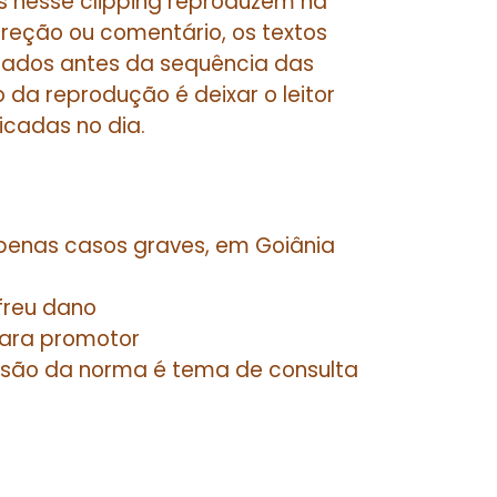
s nesse clipping reproduzem na
rreção ou comentário, os textos
citados antes da sequência das
o da reprodução é deixar o leitor
icadas no dia.
apenas casos graves, em Goiânia
freu dano
para promotor
visão da norma é tema de consulta