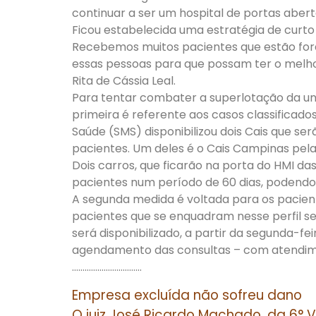
continuar a ser um hospital de portas aber
Ficou estabelecida uma estratégia de curto
Recebemos muitos pacientes que estão for
essas pessoas para que possam ter o melhor
Rita de Cássia Leal.
Para tentar combater a superlotação da un
primeira é referente aos casos classificado
Saúde (SMS) disponibilizou dois Cais que s
pacientes. Um deles é o Cais Campinas pela
Dois carros, que ficarão na porta do HMI das
pacientes num período de 60 dias, podendo
A segunda medida é voltada para os pacient
pacientes que se enquadram nesse perfil se
será disponibilizado, a partir da segunda-fei
agendamento das consultas – com atendime
……………………………
Empresa excluída não sofreu dano
O juiz José Ricardo Machado, da 6° V