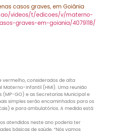
penas casos graves, em Goiânia
icao/videos/t/edicoes/v/materno-
casos-graves-em-goiania/4079118/
 vermelho, considerados de alta
l Materno-Infantil (HMI). Uma reunião
ás (MP-GO) e as Secretarias Municipal e
mais simples serão encaminhados para os
ais) e para ambulatórios. A medida está
sos atendidos neste ano poderia ter
dades básicas de saúde. “Nós vamos