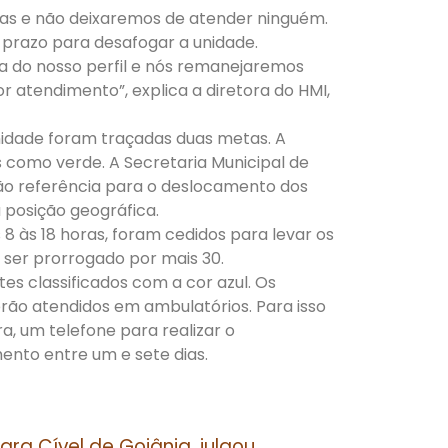
tas e não deixaremos de atender ninguém.
 prazo para desafogar a unidade.
a do nosso perfil e nós remanejaremos
 atendimento”, explica a diretora do HMI,
idade foram traçadas duas metas. A
s como verde. A Secretaria Municipal de
erão referência para o deslocamento dos
 posição geográfica.
 8 às 18 horas, foram cedidos para levar os
 ser prorrogado por mais 30.
es classificados com a cor azul. Os
rão atendidos em ambulatórios. Para isso
ra, um telefone para realizar o
nto entre um e sete dias.
ara Cível de Goiânia, julgou