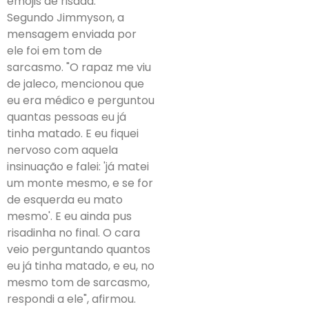
emojis de risada.
Segundo Jimmyson, a
mensagem enviada por
ele foi em tom de
sarcasmo. "O rapaz me viu
de jaleco, mencionou que
eu era médico e perguntou
quantas pessoas eu já
tinha matado. E eu fiquei
nervoso com aquela
insinuação e falei: 'já matei
um monte mesmo, e se for
de esquerda eu mato
mesmo'. E eu ainda pus
risadinha no final. O cara
veio perguntando quantos
eu já tinha matado, e eu, no
mesmo tom de sarcasmo,
respondi a ele", afirmou.