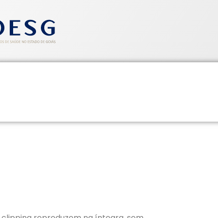
entos
Informativos
Saúde e Segurança
Cadastre-se
CLIPPING SINDHOESG 07/05/2
 clipping reproduzem na íntegra, sem