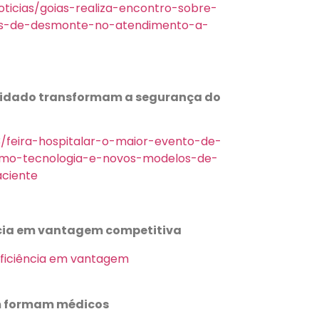
oticias/goias-realiza-encontro-sobre-
as-de-desmonte-no-atendimento-a-
uidado transformam a segurança do
/feira-hospitalar-o-maior-evento-de-
mo-tecnologia-e-novos-modelos-de-
ciente
ncia em vantagem competitiva
eficiência em vantagem
m formam médicos