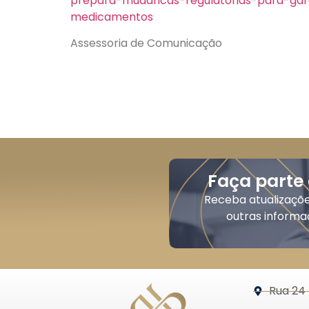
prepara-mudancas-regulatorias-para-gara
medicamentos
Assessoria de Comunicação
Faça parte
Receba atualizaçõ
outras informa
Rua 24 