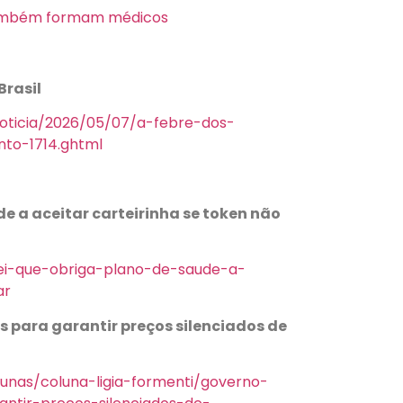
 também formam médicos
Brasil
noticia/2026/05/07/a-febre-dos-
nto-1714.ghtml
e a aceitar carteirinha se token não
lei-que-obriga-plano-de-saude-a-
ar
 para garantir preços silenciados de
olunas/coluna-ligia-formenti/governo-