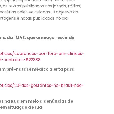
os textos publicados nos jornais, rádios,
matérias neles veiculadas. O objetivo da
ortagens e notas publicadas no dia.
is, diz IMAS, que ameaça rescindir
oticias/cobrancas-por-fora-em-clinicas-
ir-contratos-822888
am pré-natal e médico alerta para
oticias/20-das-gestantes-no-brasil-nao-
ios na Rua em meio a denúncias de
em situação de rua