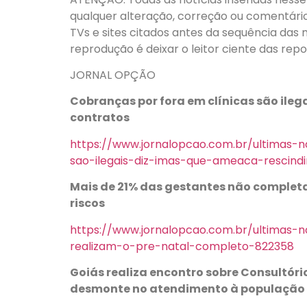
qualquer alteração, correção ou comentário, 
TVs e sites citados antes da sequência das 
reprodução é deixar o leitor ciente das rep
JORNAL OPÇÃO
Cobranças por fora em clínicas são ilega
contratos
https://www.jornalopcao.com.br/ultimas-n
sao-ilegais-diz-imas-que-ameaca-rescind
Mais de 21% das gestantes não complet
riscos
https://www.jornalopcao.com.br/ultimas-n
realizam-o-pre-natal-completo-822358
Goiás realiza encontro sobre Consultór
desmonte no atendimento à população 