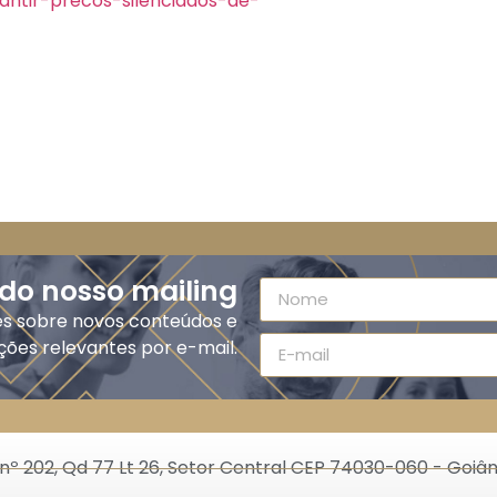
ntir-precos-silenciados-de-
 do nosso mailing
es sobre novos conteúdos e
ções relevantes por e-mail.
nº 202, Qd 77 Lt 26, Setor Central CEP 74030-060 - Goiân