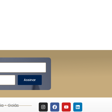
Assinar
ia - Goiás