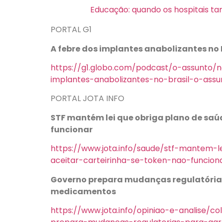
Educação: quando os hospitais
PORTAL G1
A febre dos implantes anabolizantes no 
https://g1.globo.com/podcast/o-assunto/
implantes-anabolizantes-no-brasil-o-assu
PORTAL JOTA INFO
STF mantém lei que obriga plano de saúd
funcionar
https://www.jota.info/saude/stf-mantem-
aceitar-carteirinha-se-token-nao-funcion
Governo prepara mudanças regulatórias
medicamentos
https://www.jota.info/opiniao-e-analise/c