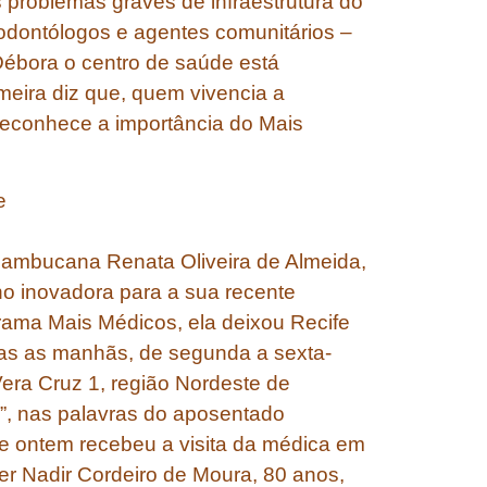
 problemas graves de infraestrutura do
 odontólogos e agentes comunitários –
Débora o centro de saúde está
eira diz que, quem vivencia a
 reconhece a importância do Mais
e
ambucana Renata Oliveira de Almeida,
o inovadora para a sua recente
ograma Mais Médicos, ela deixou Recife
das as manhãs, de segunda a sexta-
Vera Cruz 1, região Nordeste de
l”, nas palavras do aposentado
e ontem recebeu a visita da médica em
r Nadir Cordeiro de Moura, 80 anos,