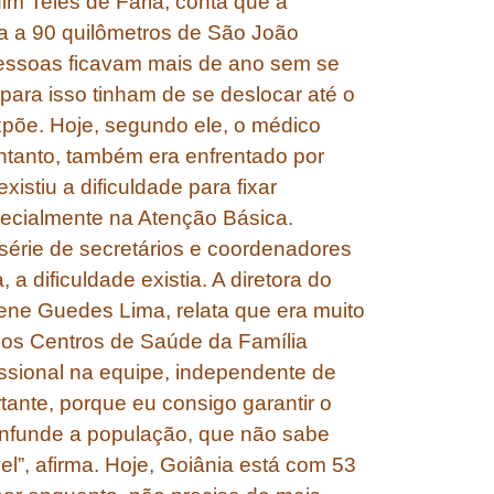
im Teles de Faria, conta que a
ca a 90 quilômetros de São João
pessoas ficavam mais de ano sem se
para isso tinham de se deslocar até o
põe. Hoje, segundo ele, o médico
tanto, também era enfrentado por
istiu a dificuldade para fixar
specialmente na Atenção Básica.
série de secretários e coordenadores
 dificuldade existia. A diretora do
ene Guedes Lima, relata que era muito
s nos Centros de Saúde da Família
issional na equipe, independente de
tante, porque eu consigo garantir o
confunde a população, que não sabe
l”, afirma. Hoje, Goiânia está com 53