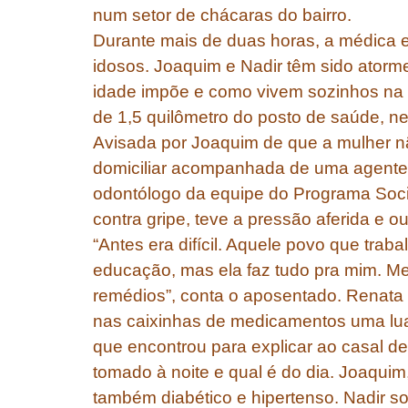
num setor de chácaras do bairro.
Durante mais de duas horas, a médica e
idosos. Joaquim e Nadir têm sido atorm
idade impõe e como vivem sozinhos na p
de 1,5 quilômetro do posto de saúde, 
Avisada por Joaquim de que a mulher nã
domiciliar acompanhada de uma agente 
odontólogo da equipe do Programa Socia
contra gripe, teve a pressão aferida e o
“Antes era difícil. Aquele povo que tra
educação, mas ela faz tudo pra mim. M
remédios”, conta o aposentado. Renata
nas caixinhas de medicamentos uma lua e
que encontrou para explicar ao casal d
tomado à noite e qual é do dia. Joaqui
também diabético e hipertenso. Nadir s