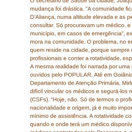
O secretário de Saúde da cidade, Joaqu
mudança foi drástica. “A comunidade fi
D’Aliança, numa altitude elevada e as 
consultar. Só procuravam um médico, e 
município, em casos de emergência”, ex
mora na comunidade. O problema, no en
quem reside na cidade, porque sempre ex
profissionais e conter a rotatividade, e
A mesma realidade foi narrada por uma 
ouvidos pelo POPULAR. Até em Goiânia, a
Departamento de Atenção Primária, Mirl
difícil vincular os médicos e segurá-lo
(CSFs). “Hoje, não. Só de termos o prof
nacionalidade e origem, já é muito impor
mínimo de assistência. A rotatividade 
quando e onde terá um médico disponíve