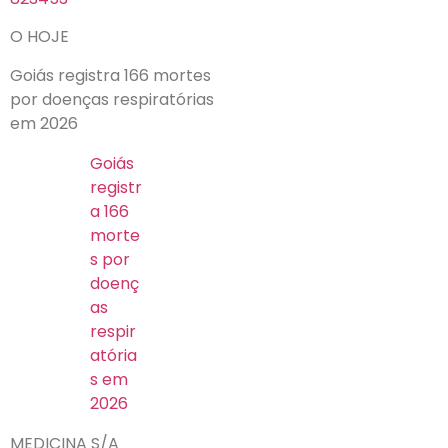
O HOJE
Goiás registra 166 mortes
por doenças respiratórias
em 2026
Goiás
registr
a 166
morte
s por
doenç
as
respir
atória
s em
2026
MEDICINA S/A