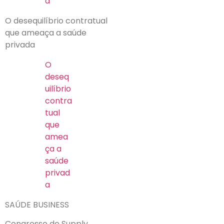
a
O desequilíbrio contratual
que ameaça a saúde
privada
O
deseq
uilíbrio
contra
tual
que
amea
ça a
saúde
privad
a
SAÚDE BUSINESS
Congresso de Supply