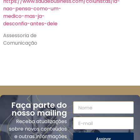
https://www.saudebusiness.com/colunistas/ia-
nao-pensa-como-um-
medico-mas-ja-
desconfia-antes-dele
Assessoria de
Comunicação
Faça parte do
nosso mailing
Receba atualizações
sobre novos conteúdos
e outras informações
Assinar