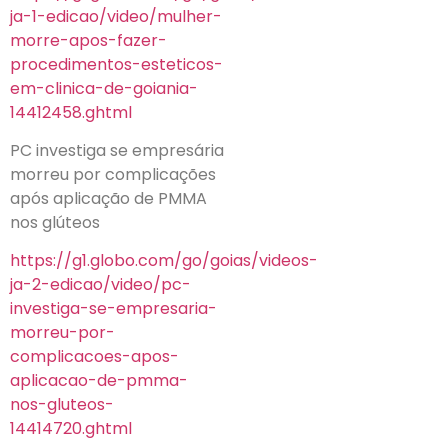
ja-1-edicao/video/mulher-
morre-apos-fazer-
procedimentos-esteticos-
em-clinica-de-goiania-
14412458.ghtml
PC investiga se empresária
morreu por complicações
após aplicação de PMMA
nos glúteos
https://g1.globo.com/go/goias/videos-
ja-2-edicao/video/pc-
investiga-se-empresaria-
morreu-por-
complicacoes-apos-
aplicacao-de-pmma-
nos-gluteos-
14414720.ghtml