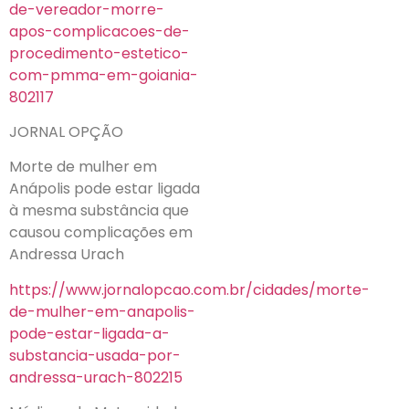
de-vereador-morre-
apos-complicacoes-de-
procedimento-estetico-
com-pmma-em-goiania-
802117
JORNAL OPÇÃO
Morte de mulher em
Anápolis pode estar ligada
à mesma substância que
causou complicações em
Andressa Urach
https://www.jornalopcao.com.br/cidades/morte-
de-mulher-em-anapolis-
pode-estar-ligada-a-
substancia-usada-por-
andressa-urach-802215