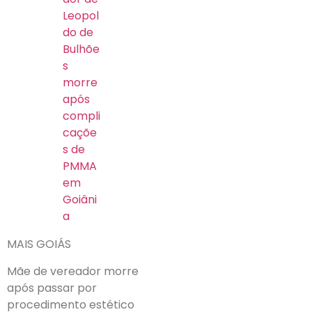
Leopol
do de
Bulhõe
s
morre
após
compli
caçõe
s de
PMMA
em
Goiâni
a
MAIS GOIÁS
Mãe de vereador morre
após passar por
procedimento estético