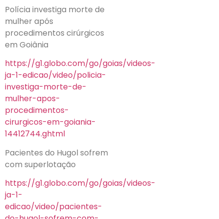
Polícia investiga morte de
mulher após
procedimentos cirúrgicos
em Goiânia
https://g1.globo.com/go/goias/videos-
ja-1-edicao/video/policia-
investiga-morte-de-
mulher-apos-
procedimentos-
cirurgicos-em-goiania-
14412744.ghtml
Pacientes do Hugol sofrem
com superlotação
https://g1.globo.com/go/goias/videos-
ja-1-
edicao/video/pacientes-
do-hugol-sofrem-com-