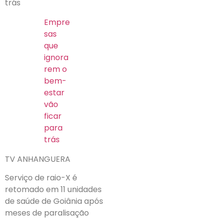
trás
Empre
sas
que
ignora
rem o
bem-
estar
vão
ficar
para
trás
TV ANHANGUERA
Serviço de raio-X é
retomado em 11 unidades
de saúde de Goiânia após
meses de paralisação