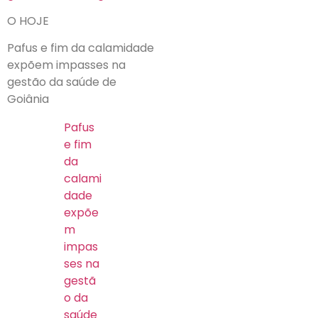
O HOJE
Pafus e fim da calamidade
expõem impasses na
gestão da saúde de
Goiânia
Pafus
e fim
da
calami
dade
expõe
m
impas
ses na
gestã
o da
saúde