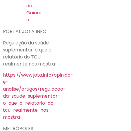
de
Goiâni
a
PORTAL JOTA INFO
Regulação da saúde
suplementar: o que o
relatório do TCU
realmente nos mostra
https://www.jota.info/opiniao-
e-
analise/artigos/regulacao-
da-saude-suplementar-
o-que-o-relatorio-do-
tcu-realmente-nos-
mostra
METRÓPOLES