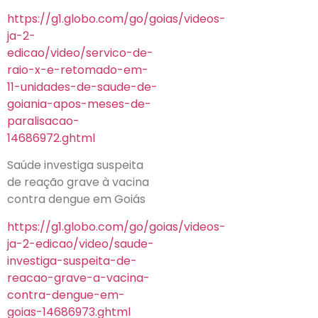
https://g1.globo.com/go/goias/videos-
ja-2-
edicao/video/servico-de-
raio-x-e-retomado-em-
11-unidades-de-saude-de-
goiania-apos-meses-de-
paralisacao-
14686972.ghtml
Saúde investiga suspeita
de reação grave à vacina
contra dengue em Goiás
https://g1.globo.com/go/goias/videos-
ja-2-edicao/video/saude-
investiga-suspeita-de-
reacao-grave-a-vacina-
contra-dengue-em-
goias-14686973.ghtml