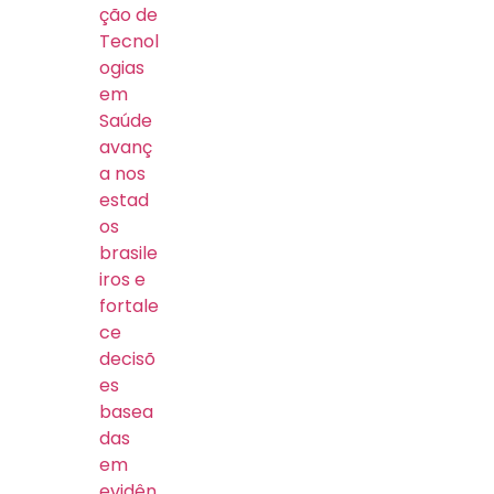
ção de
Tecnol
ogias
em
Saúde
avanç
a nos
estad
os
brasile
iros e
fortale
ce
decisõ
es
basea
das
em
evidên