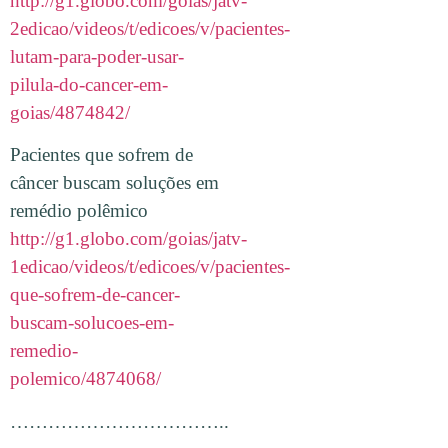
http://g1.globo.com/goias/jatv-
2edicao/videos/t/edicoes/v/pacientes-
lutam-para-poder-usar-
pilula-do-cancer-em-
goias/4874842/
Pacientes que sofrem de
câncer buscam soluções em
remédio polêmico
http://g1.globo.com/goias/jatv-
1edicao/videos/t/edicoes/v/pacientes-
que-sofrem-de-cancer-
buscam-solucoes-em-
remedio-
polemico/4874068/
……………………………..