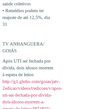
saúde coletivos
• Remédios podem ter
reajuste de até 12,5%, dia
31
TV ANHANGUERA/
GOIÁS
Após UTI ser fechada por
dívida, dois idosos morrem
à espera de leitos
http://g1.globo.com/goias/jatv-
2edicao/videos/t/edicoes/v/apos-
uti-ser-fechada-por-divida-
dois-idosos-morrem-a-
espera-de-leitos/4874855/