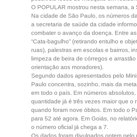
O POPULAR mostrou nesta semana, a 
Na cidade de São Paulo, os números da
a secretaria de saúde da cidade inform
combater o avanço da doença. Entre as 
“Cata-bagulho” (retirando entulho e obj
ruas), palestras em escolas e bairros, i
limpeza de beira de córregos e arrastão
orientação aos moradores).
Segundo dados apresentados pelo Minis
Paulo concentra, sozinho, mais da met
em todo o país. Em números absolutos,
quantidade já é três vezes maior que o
quando foram nove óbitos. Em todo o Pa
para 52 até agora. Em Goiás, no relató
o número oficial já chega a 7.
Os dados foram divulgados ontem pelo m