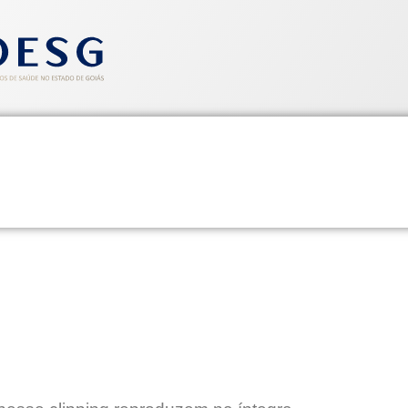
entos
Informativos
Saúde e Segurança
Cadastre-se
CLIPPING SINDHOESG 13/03/15