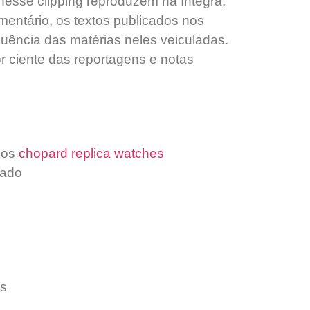
esse clipping reproduzem na íntegra,
mentário, os textos publicados nos
equência das matérias neles veiculadas.
or ciente das reportagens e notas
sos
chopard replica watches
tado
os