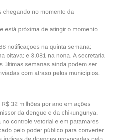
os chegando no momento da
e está próxima de atingir o momento
68 notificações na quinta semana;
a oitava; e 3.081 na nona. A secretaria
as últimas semanas ainda podem ser
enviadas com atraso pelos municípios.
de R$ 32 milhões por ano em ações
smissor da dengue e da chikungunya.
no controle vetorial e em patamares
cado pelo poder público para converter
e índices de doenças provocadas pelo