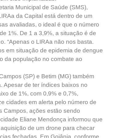
retaria Municipal de Saúde (SMS),
LIRAa da Capital está dentro de um
sas avaliadas, o ideal é que o número
 de 1%. De 1 a 3,9%, a situação é de
sco. “Apenas o LIRAa não nos basta.
mos em situação de epidemia de dengue
o da população no combate ao
 Campos (SP) e Betim (MG) também
 Apesar de ter índices baixos no
aixo de 1%, com 0,9% e 0,7%,
nze cidades em alerta pelo número de
os Campos, ações estão sendo
da cidade Eliane Mendonça informou que
a aquisição de um drone para checar
ncias fechadas. Em Goiânia, conforme