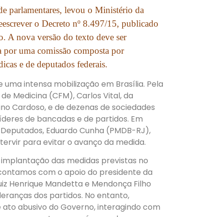
e parlamentares, levou o Ministério da
escrever o Decreto nº 8.497/15, publicado
o. A nova versão do texto deve ser
da por uma comissão composta por
icas e de deputados federais.
e uma intensa mobilização em Brasília. Pela
de Medicina (CFM), Carlos Vital, da
tino Cardoso, e de dezenas de sociedades
íderes de bancadas e de partidos. Em
 Deputados, Eduardo Cunha (PMDB-RJ),
ervir para evitar o avanço da medida.
a implantação das medidas previstas no
, contamos com o apoio do presidente da
iz Henrique Mandetta e Mendonça Filho
deranças dos partidos. No entanto,
 ato abusivo do Governo, interagindo com