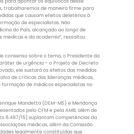
os para apontar os equívocos desse
os, trabalharemos de maneira firme para
didas que causam efeitos deletérios à
formação de especialistas. Não
icina do País, alcançado ao longo de
s médicas e da academia”, ressaltou
e consenso sobre o tema, o Presidente da
áter de urgência – o Projeto de Decreto
ovado, ele sustará os efeitos das medidas
 alvo de críticas das lideranças médicas,
formação de médicos especialistas no
 Henrique Mandetta (DEM-MS) e Mendonça
resentados pelo CFM e pela AMB, além de
reto 8.497/15] suplantam competências da
 associações médicas, além da Comissão
idades legalmente constituídas que