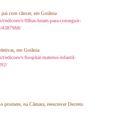
o pai com câncer, em Goiânia
/t/edicoes/v/filhas-lutam-para-conseguir-
a/4387968/
eletivas, em Goiânia
/t/edicoes/v/hospital-materno-infantil-
892/
o promete, na Câmara, reescrever Decreto