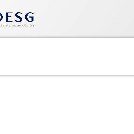
entos
Informativos
Saúde e Segurança
Cadastre-se
CLIPPING SINDHOESG 14/05/1