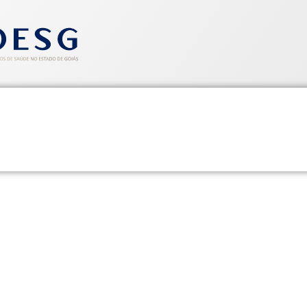
entos
Informativos
Saúde e Segurança
Cadastre-se
IPPING SINDHOESG 16 A 18/05