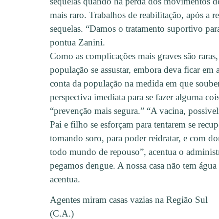
sequelas quando há perda dos movimentos do
mais raro. Trabalhos de reabilitação, após a 
sequelas. “Damos o tratamento suportivo para
pontua Zanini.
Como as complicações mais graves são raras,
população se assustar, embora deva ficar em 
conta da população na medida em que souber 
perspectiva imediata para se fazer alguma coi
“prevenção mais segura.” “A vacina, possiv
Pai e filho se esforçam para tentarem se recu
tomando soro, para poder reidratar, e com do
todo mundo de repouso”, acentua o administ
pegamos dengue. A nossa casa não tem água p
acentua.
Agentes miram casas vazias na Região Sul
(C.A.)