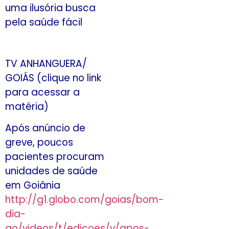
uma ilusória busca
pela saúde fácil
TV ANHANGUERA/
GOIÁS (clique no link
para acessar a
matéria)
Após anúncio de
greve, poucos
pacientes procuram
unidades de saúde
em Goiânia
http://g1.globo.com/goias/bom-
dia-
go/videos/t/edicoes/v/apos-