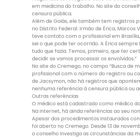
em medicina do trabalho. No site do consel
censura pública.
Além de Goiás, ele também tem registros pro
no Distrito Federal. Irmão de Érica, Marcos 
teve contato com o profissional em Brasília
sei o que pode ter ocorrido. A Érica sempre
tudo que fazia. Temos, primeiro, que ter ce
decidir se vamos processar os envolvidos.”
No site do Cremego, no campo “Busca de mé
profissional com o número do registro ou
de Jacsymon, não há registros que apontem
nenhuma referência à censura pública ou ao
Outras referências
O médico está cadastrado como médico do t
Na internet, há ainda referências ao seu n
Apesar dos procedimentos instaurados con
foi aberto no Cremego. Desde 13 de novembr
o conselho investiga as circunstâncias da m