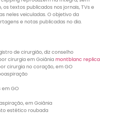
 os textos publicados nos jornais, TVs e
as neles veiculadas. O objetivo da
ortagens e notas publicadas no dia.
stro de cirurgião, diz conselho
por cirurgia em Goiânia
montblanc replica
or cirurgia no coração, em GO
poaspiração
us em GO
oaspiração, em Goiânia
to estético roubada