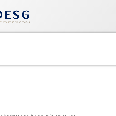
entos
Informativos
Saúde e Segurança
Cadastre-se
CLIPPING SINDHOESG 19/11/15
 clipping reproduzem na íntegra, sem