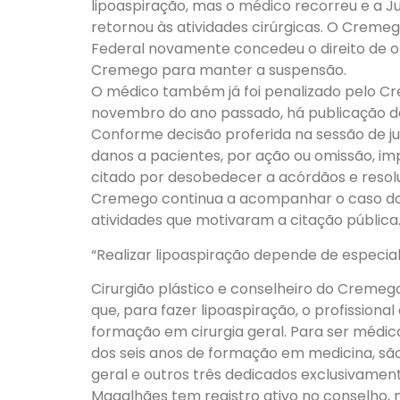
lipoaspiração, mas o médico recorreu e a Jus
retornou às atividades cirúrgicas. O Cremeg
Federal novamente concedeu o direito de o
Cremego para manter a suspensão.
O médico também já foi penalizado pelo Cre
novembro do ano passado, há publicação d
Conforme decisão proferida na sessão de ju
danos a pacientes, por ação ou omissão, im
citado por desobedecer a acórdãos e resol
Cremego continua a acompanhar o caso do
atividades que motivaram a citação pública
“Realizar lipoaspiração depende de especial
Cirurgião plástico e conselheiro do Cremeg
que, para fazer lipoaspiração, o profission
formação em cirurgia geral. Para ser médico
dos seis anos de formação em medicina, são
geral e outros três dedicados exclusivamen
Magalhães tem registro ativo no conselho, m