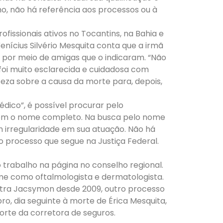
ho, não há referência aos processos ou à
fissionais ativos no Tocantins, na Bahia e
Venícius Silvério Mesquita conta que a irmã
, por meio de amigas que o indicaram. “Não
 foi muito esclarecida e cuidadosa com
rteza sobre a causa da morte para, depois,
dico”, é possível procurar pelo
 com o nome completo. Na busca pelo nome
 irregularidade em sua atuação. Não há
 processo que segue na Justiça Federal.
rabalho na página no conselho regional.
ome como oftalmologista e dermatologista.
tra Jacsymon desde 2009, outro processo
o, dia seguinte à morte de Érica Mesquita,
orte da corretora de seguros.