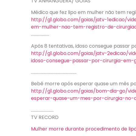
TV ANHANGUERA/ GOIÁS
Médico que fez lipo em mulher não tem regis
http://g1.globo.com/goias/jatv-1edicao/vi
em-mulher-nao-tem-registro-de-cirurgia
………………..
Após 8 tentativas, idoso consegue passar po
http://g1.globo.com/goias/jatv-2edicao/vi
idoso-consegue-passar-por-cirurgia-em-g
…………………………………………..
Bebê morre após esperar quase um mês por
http://g1.globo.com/goias/bom-dia-go/vi
esperar-quase-um-mes-por-cirurgia-no-
…………………….
TV RECORD
Mulher morre durante procedimento de lip