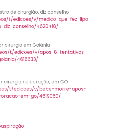
tro de cirurgião, diz conselho
deos/t/edicoes/v/medico-que-fez-lipo-
o-diz-conselho/4620418/
r cirurgia em Goiânia
deos/t/edicoes/v/apos-8-tentativas-
oiania/4618633/
 cirurgia no coração, em GO
deos/t/edicoes/v/bebe-morre-apos-
coracao-em-go/4619060/
oaspiração