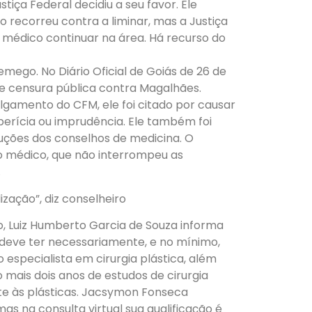
tiça Federal decidiu a seu favor. Ele
o recorreu contra a liminar, mas a Justiça
 médico continuar na área. Há recurso do
mego. No Diário Oficial de Goiás de 26 de
e censura pública contra Magalhães.
lgamento do CFM, ele foi citado por causar
perícia ou imprudência. Ele também foi
uções dos conselhos de medicina. O
 médico, que não interrompeu as
.
ização”, diz conselheiro
o, Luiz Humberto Garcia de Souza informa
al deve ter necessariamente, e no mínimo,
 especialista em cirurgia plástica, além
 mais dois anos de estudos de cirurgia
te às plásticas. Jacsymon Fonseca
as na consulta virtual sua qualificação é