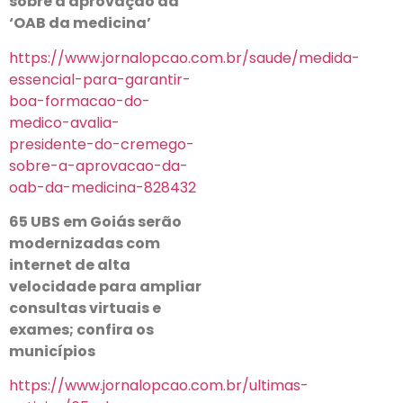
sobre a aprovação da
‘OAB da medicina’
https://www.jornalopcao.com.br/saude/medida-
essencial-para-garantir-
boa-formacao-do-
medico-avalia-
presidente-do-cremego-
sobre-a-aprovacao-da-
oab-da-medicina-828432
65 UBS em Goiás serão
modernizadas com
internet de alta
velocidade para ampliar
consultas virtuais e
exames; confira os
municípios
https://www.jornalopcao.com.br/ultimas-