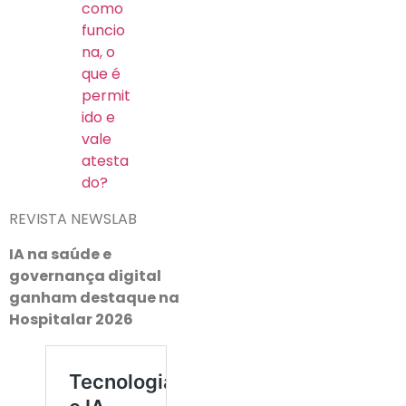
como
funcio
na, o
que é
permit
ido e
vale
atesta
do?
REVISTA NEWSLAB
IA na saúde e
governança digital
ganham destaque na
Hospitalar 2026