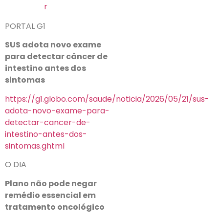
r
PORTAL G1
SUS adota novo exame
para detectar câncer de
intestino antes dos
sintomas
https://g1.globo.com/saude/noticia/2026/05/21/sus-
adota-novo-exame-para-
detectar-cancer-de-
intestino-antes-dos-
sintomas.ghtml
O DIA
Plano não pode negar
remédio essencial em
tratamento oncológico