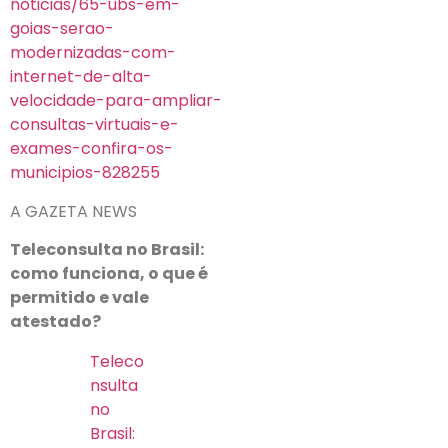
noticias/65-ubs-em-
goias-serao-
modernizadas-com-
internet-de-alta-
velocidade-para-ampliar-
consultas-virtuais-e-
exames-confira-os-
municipios-828255
A GAZETA NEWS
Teleconsulta no Brasil:
como funciona, o que é
permitido e vale
atestado?
Teleco
nsulta
no
Brasil: