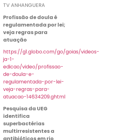
TV ANHANGUERA
Profissão de doula é
regulamentada por lei;
veja regras para
atuação
https://g1.globo.com/go/goias/videos-
ja-1-
edicao/video/profissao-
de-doula-e-
regulamentada-por-lei-
veja-regras-para-
atuacao-14634209.ghtml
Pesquisa da UEG
identifica
superbactérias
multirresistentes a
antibióticos em rio