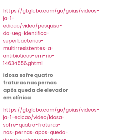
https://g1.globo.com/go/goias/videos-
ja-1-
edicao/video/pesquisa-
da-ueg-identifica-
superbacterias-
multirresistentes-a-
antibioticos-em-rio-
14634556.ghtml
Idosa sofre quatro
fraturas nas pernas
após queda de elevador
em clínica
https://g1.globo.com/go/goias/videos-
ja-1-edicao/video/idosa-
sofre-quatro-fraturas-
nas-pernas-apos-queda-
de-elevador-em-clinica-