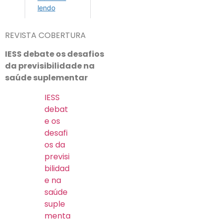
REVISTA COBERTURA
IESS debate os desafios
da previsibilidade na
saúde suplementar
IESS
debat
e os
desafi
os da
previsi
bilidad
e na
saúde
suple
menta