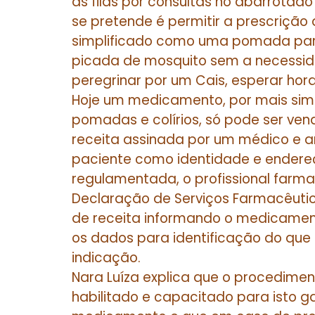
às filas por consultas no abarrotad
se pretende é permitir a prescriçã
simplificado como uma pomada par
picada de mosquito sem a necessida
peregrinar por um Cais, esperar hora
Hoje um medicamento, por mais simp
pomadas e colírios, só pode ser ve
receita assinada por um médico e 
paciente como identidade e endereço.
regulamentada, o profissional farm
Declaração de Serviços Farmacêuti
de receita informando o medicamen
os dados para identificação do que 
indicação.
Nara Luíza explica que o procedimen
habilitado e capacitado para isto g