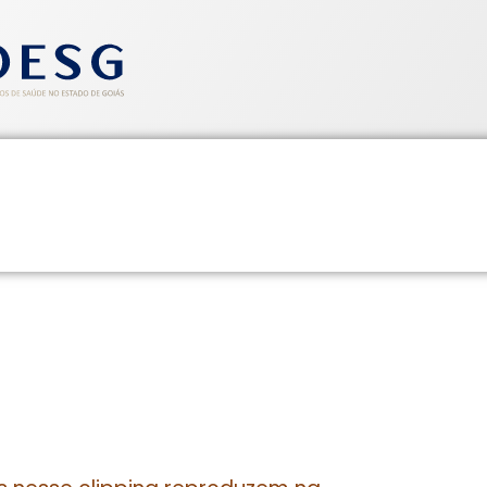
entos
Informativos
Saúde e Segurança
Cadastre-se
IPPING SINDHOESG 22 A 24/06