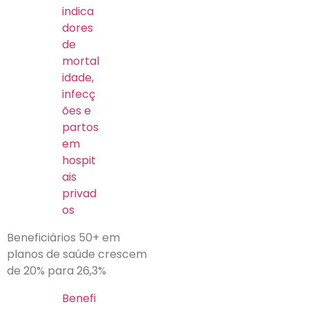
indica
dores
de
mortal
idade,
infecç
ões e
partos
em
hospit
ais
privad
os
Beneficiários 50+ em
planos de saúde crescem
de 20% para 26,3%
Benefi