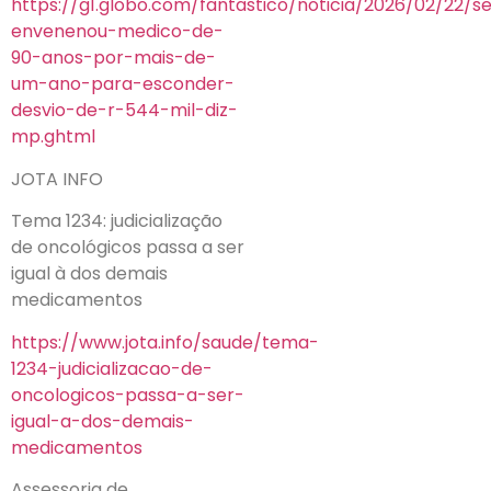
https://g1.globo.com/fantastico/noticia/2026/02/22/se
envenenou-medico-de-
90-anos-por-mais-de-
um-ano-para-esconder-
desvio-de-r-544-mil-diz-
mp.ghtml
JOTA INFO
Tema 1234: judicialização
de oncológicos passa a ser
igual à dos demais
medicamentos
https://www.jota.info/saude/tema-
1234-judicializacao-de-
oncologicos-passa-a-ser-
igual-a-dos-demais-
medicamentos
Assessoria de