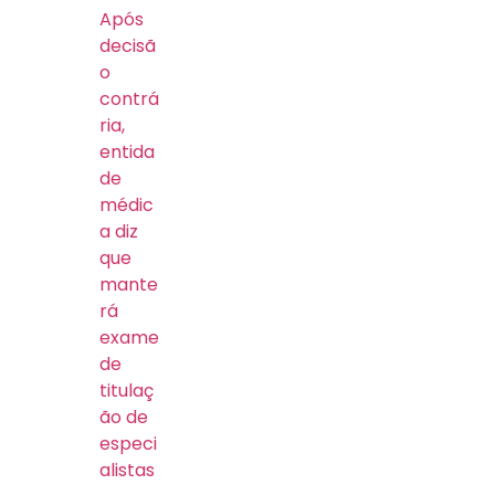
Após
decisã
o
contrá
ria,
entida
de
médic
a diz
que
mante
rá
exame
de
titulaç
ão de
especi
alistas