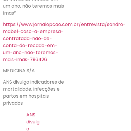
um ano, não teremos mais
Imas”
https://www.jornalopcao.com.br/entrevista/sandro-
mabel-caso-a-empresa-
contratada-nao-de-
conta-do-recado-em-
um-ano-nao-teremos-
mais-imas-796426
MEDICINA S/A
ANS divulga indicadores de
mortalidade, infecções e
partos em hospitais
privados
ANS
divulg
a