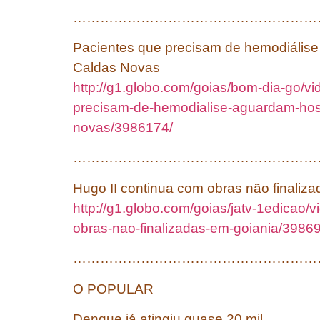
…………………………………………………
Pacientes que precisam de hemodiálise
Caldas Novas
http://g1.globo.com/goias/bom-dia-go/vi
precisam-de-hemodialise-aguardam-hosp
novas/3986174/
………………………………………………
Hugo II continua com obras não finaliz
http://g1.globo.com/goias/jatv-1edicao/v
obras-nao-finalizadas-em-goiania/3986
………………………………………………
O POPULAR
Dengue já atingiu quase 20 mil