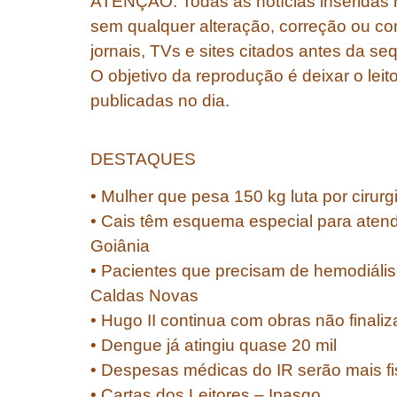
ATENÇÃO: Todas as notícias inseridas n
sem qualquer alteração, correção ou co
jornais, TVs e sites citados antes da s
O objetivo da reprodução é deixar o leit
publicadas no dia.
DESTAQUES
• Mulher que pesa 150 kg luta por cirurg
• Cais têm esquema especial para aten
Goiânia
• Pacientes que precisam de hemodiáli
Caldas Novas
• Hugo II continua com obras não finali
• Dengue já atingiu quase 20 mil
• Despesas médicas do IR serão mais fi
• Cartas dos Leitores – Ipasgo