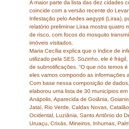
A maior parte da lista das dez cidades
coincide com a versão recente do Leva
Infestação pelo Aedes aegypti (Liraa),
relatório preliminar Liraa mostra quatr
de risco, com focos do mosquito trans
imóveis visitados.
Maria Cecília explica que o índice de i
utilizado pela SES. Sozinho, ele é frági
de subnotificações. “O que nós temos é
eles vamos compondo as informações a 
Com base nessa composição de dados, 
elaborou uma lista de 30 municípios em 
Anápolis, Aparecida de Goiânia, Goiani
Jataí, Rio Verde, Caldas Novas, Catalã
Ocidental, Luziânia, Santo Antônio do 
Uruaçu, Crixás, Mineiros, Inhumas, Pal