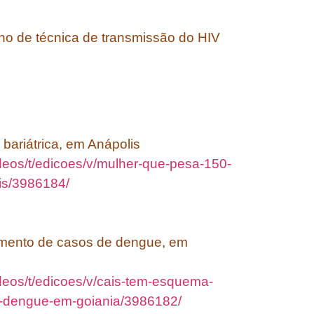
no de técnica de transmissão do HIV
 bariátrica, em Anápolis
ideos/t/edicoes/v/mulher-que-pesa-150-
lis/3986184/
imento de casos de dengue, em
ideos/t/edicoes/v/cais-tem-esquema-
e-dengue-em-goiania/3986182/