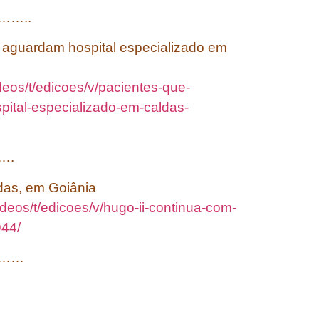
…..
 aguardam hospital especializado em
deos/t/edicoes/v/pacientes-que-
ital-especializado-em-caldas-
….
adas, em Goiânia
ideos/t/edicoes/v/hugo-ii-continua-com-
944/
……