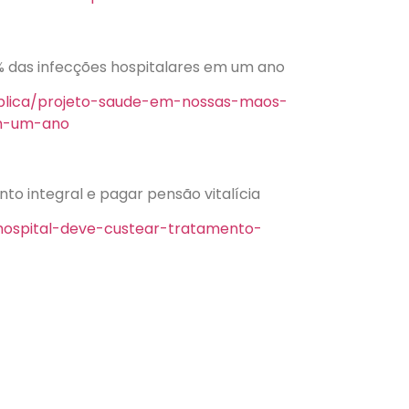
% das infecções hospitalares em um ano
blica/projeto-saude-em-nossas-maos-
em-um-ano
to integral e pagar pensão vitalícia
-hospital-deve-custear-tratamento-