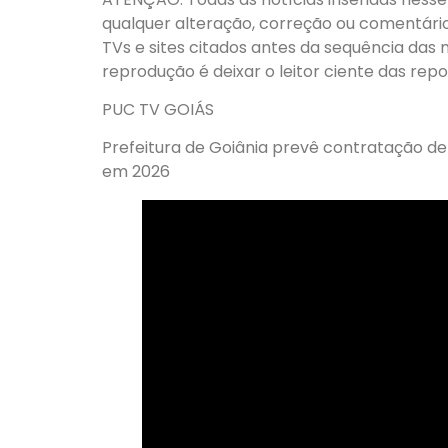
qualquer alteração, correção ou comentário, 
TVs e sites citados antes da sequência das 
reprodução é deixar o leitor ciente das rep
PUC TV GOIÁS
Prefeitura de Goiânia prevê contratação de 
em 2026