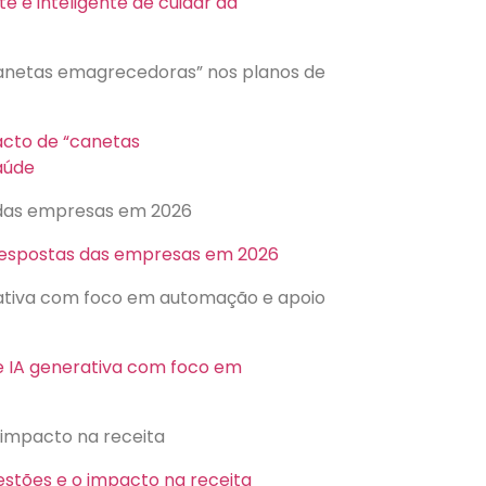
e e inteligente de cuidar da
netas emagrecedoras” nos planos de
cto de “canetas
aúde
 das empresas em 2026
 respostas das empresas em 2026
rativa com foco em automação e apoio
e IA generativa com foco em
 impacto na receita
estões e o impacto na receita