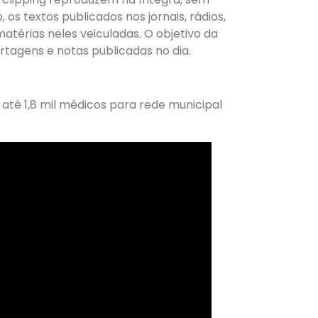
os textos publicados nos jornais, rádios,
matérias neles veiculadas. O objetivo da
ortagens e notas publicadas no dia.
até 1,8 mil médicos para rede municipal