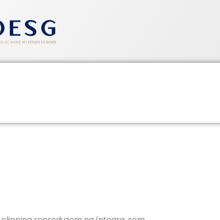
entos
Informativos
Saúde e Segurança
Cadastre-se
CLIPPING SINDHOESG 25/02/2
 clipping reproduzem na íntegra, sem