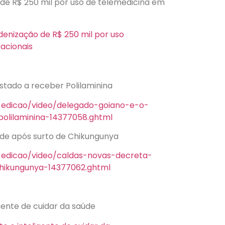
e R$ 250 mil por uso de telemedicina em
enização de R$ 250 mil por uso
acionais
stado a receber Polilaminina
2-edicao/video/delegado-goiano-e-o-
olilaminina-14377058.ghtml
de após surto de Chikungunya
2-edicao/video/caldas-novas-decreta-
hikungunya-14377062.ghtml
gente de cuidar da saúde