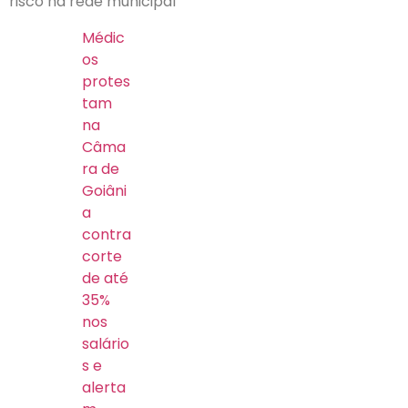
risco na rede municipal
Médic
os
protes
tam
na
Câma
ra de
Goiâni
a
contra
corte
de até
35%
nos
salário
s e
alerta