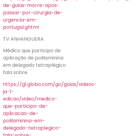
de-goias-morre-apos-
passar-por-cirurgia-de-
urgencia-em-
portugal.ghtml
TV ANHANGUERA
Médico que participo de
aplicação de polilaminina
em delegado tetraplégico
fala sobre
https://g1.globo.com/go/goias/videos-
ja-1-
edicao/video/medico-
que-participo-de-
aplicacao-de-
polilaminina-em-
delegado-tetraplegico-
fala-sobre-