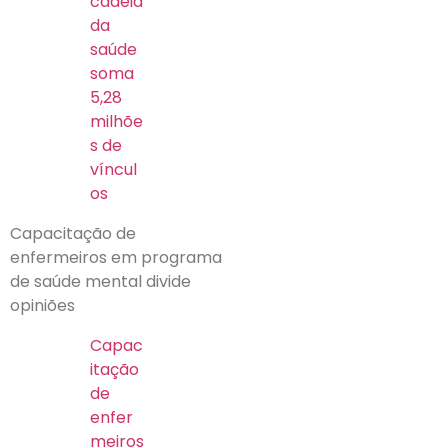
cadeia
da
saúde
soma
5,28
milhõe
s de
víncul
os
Capacitação de
enfermeiros em programa
de saúde mental divide
opiniões
Capac
itação
de
enfer
meiros