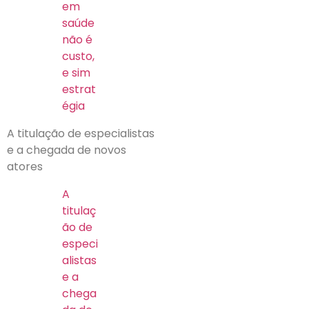
em
saúde
não é
custo,
e sim
estrat
égia
A titulação de especialistas
e a chegada de novos
atores
A
titulaç
ão de
especi
alistas
e a
chega