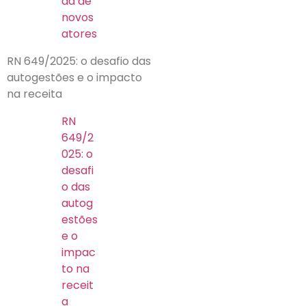
da de
novos
atores
RN 649/2025: o desafio das
autogestões e o impacto
na receita
RN
649/2
025: o
desafi
o das
autog
estões
e o
impac
to na
receit
a