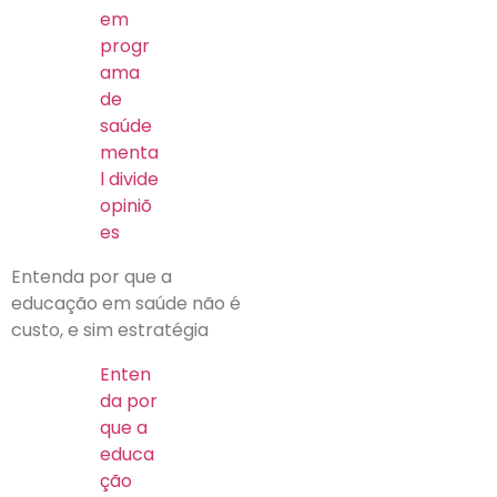
em
progr
ama
de
saúde
menta
l divide
opiniõ
es
Entenda por que a
educação em saúde não é
custo, e sim estratégia
Enten
da por
que a
educa
ção