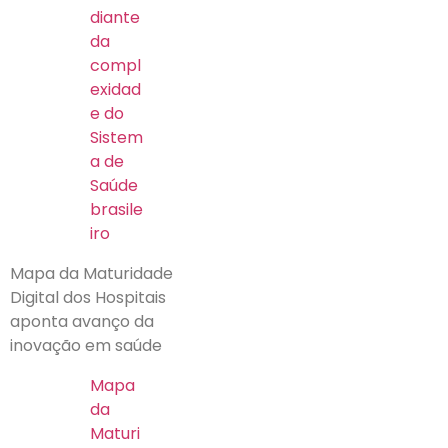
diante
da
compl
exidad
e do
Sistem
a de
Saúde
brasile
iro
Mapa da Maturidade
Digital dos Hospitais
aponta avanço da
inovação em saúde
Mapa
da
Maturi