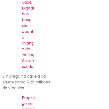
dade
Digital
dos
Hospit
ais
apont
a
avanç
o da
inovaç
ão em
saúde
Emprego na cadeia da
saúde soma 5,28 milhões
de vínculos
Empre
go na