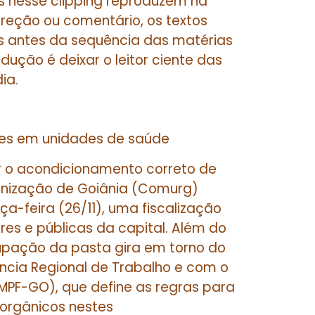
s nesse clipping reproduzem na
rreção ou comentário, os textos
dos antes da sequência das matérias
dução é deixar o leitor ciente das
ia.
ares em unidades de saúde
ir o acondicionamento correto de
banização de Goiânia (Comurg)
rça-feira (26/11), uma fiscalização
es e públicas da capital. Além do
upação da pasta gira em torno do
cia Regional de Trabalho e com o
(MPF-GO), que define as regras para
 orgânicos nestes