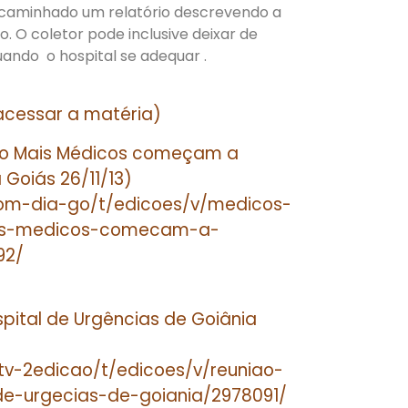
encaminhado um relatório descrevendo a
. O coletor pode inclusive deixar de
uando o hospital se adequar .
acessar a matéria)
do Mais Médicos começam a
 Goiás 26/11/13)
bom-dia-go/t/edicoes/v/medicos-
is-medicos-comecam-a-
92/
pital de Urgências de Goiânia
atv-2edicao/t/edicoes/v/reuniao-
de-urgecias-de-goiania/2978091/