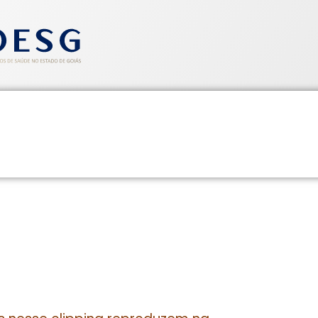
entos
Informativos
Saúde e Segurança
Cadastre-se
CLIPPING SINDHOESG 26/11/13