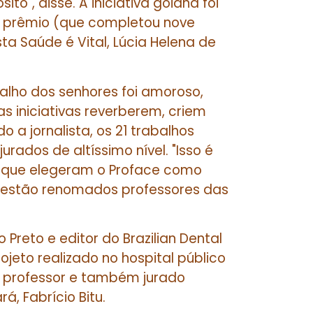
to", disse. A iniciativa goiana foi
o prêmio (que completou nove
ta Saúde é Vital, Lúcia Helena de
balho dos senhores foi amoroso,
s iniciativas reverberem, criem
 a jornalista, os 21 trabalhos
urados de altíssimo nível. "Isso é
dos que elegeram o Proface como
 estão renomados professores das
 Preto e editor do Brazilian Dental
rojeto realizado no hospital público
o professor e também jurado
á, Fabrício Bitu.