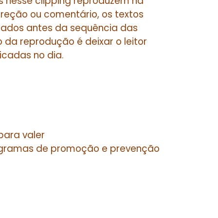
s nesse clipping reproduzem na
rreção ou comentário, os textos
citados antes da sequência das
o da reprodução é deixar o leitor
icadas no dia.
para valer
ogramas de promoção e prevenção