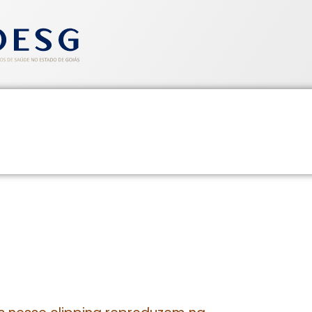
entos
Informativos
Saúde e Segurança
Cadastre-se
CLIPPING SINDHOESG 27/11/14