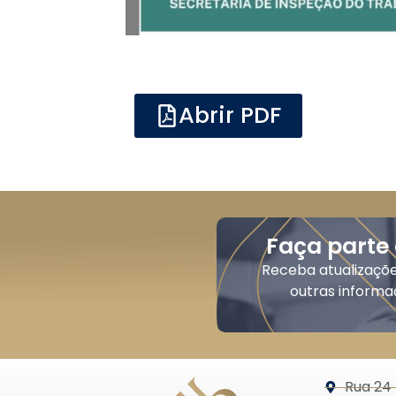
Abrir PDF
Faça parte
Receba atualizaçõ
outras informa
Rua 24 