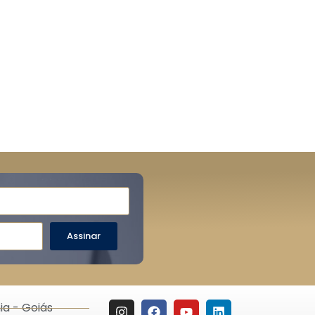
Assinar
ia - Goiás