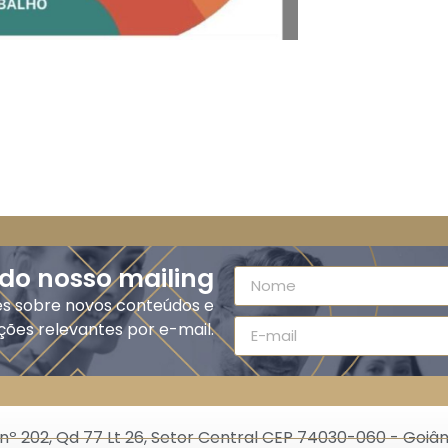
 do nosso mailing
es sobre novos conteúdos e
ções relevantes por e-mail.
nº 202, Qd 77 Lt 26, Setor Central CEP 74030-060 - Goiân