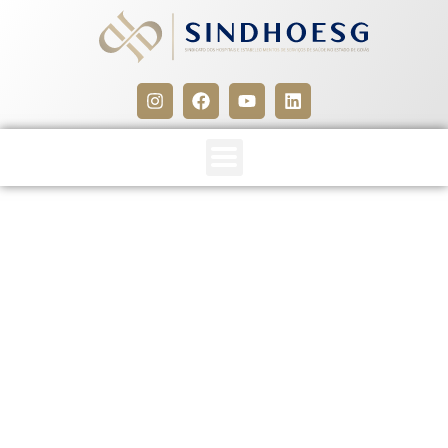
CCT entre Sindhoesg e
SEESSACEB aguarda
registro