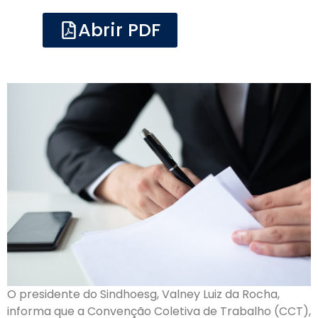
Abrir PDF
O presidente do Sindhoesg, Valney Luiz da Rocha,
informa que a Convenção Coletiva de Trabalho (CCT),