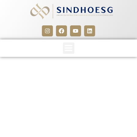
CCT firmada entre o
Sindhoesg e Sinfargo é
registrada