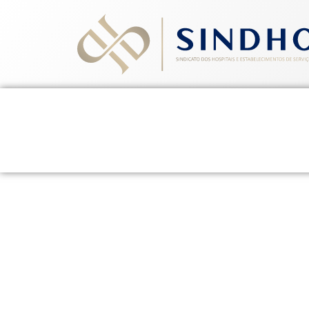
Home
Quem Somos
Ev
CCT Sindho