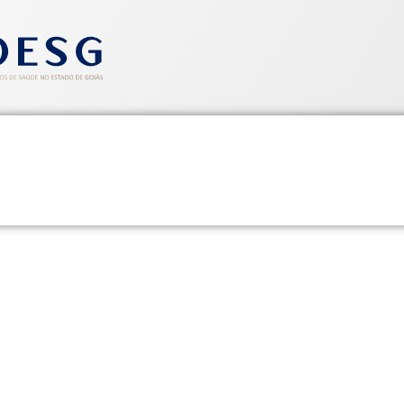
entos
Informativos
Saúde e Segurança
Cadastre-se
esg e Seessego foi assinada e