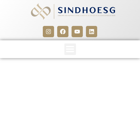
CCT –
SINDHOESG/FISIOTERAPEUTA
[REGISTRADA]