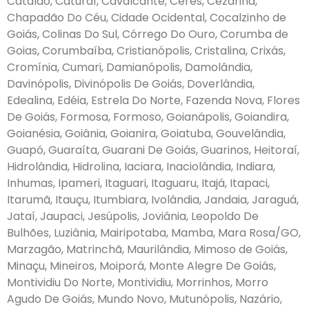
Catalão, Caturaí, Cavalcante, Ceres, Cezarina,
Chapadão Do Céu, Cidade Ocidental, Cocalzinho de
Goiás, Colinas Do Sul, Córrego Do Ouro, Corumba de
Goias, Corumbaíba, Cristianópolis, Cristalina, Crixás,
Cromínia, Cumari, Damianópolis, Damolândia,
Davinópolis, Divinópolis De Goiás, Doverlândia,
Edealina, Edéia, Estrela Do Norte, Fazenda Nova, Flores
De Goiás, Formosa, Formoso, Goianápolis, Goiandira,
Goianésia, Goiânia, Goianira, Goiatuba, Gouvelândia,
Guapó, Guaraíta, Guarani De Goiás, Guarinos, Heitoraí,
Hidrolândia, Hidrolina, Iaciara, Inaciolândia, Indiara,
Inhumas, Ipameri, Itaguari, Itaguaru, Itajá, Itapaci,
Itarumã, Itauçu, Itumbiara, Ivolândia, Jandaia, Jaraguá,
Jataí, Jaupaci, Jesúpolis, Joviânia, Leopoldo De
Bulhões, Luziânia, Mairipotaba, Mamba, Mara Rosa/GO,
Marzagão, Matrinchã, Maurilândia, Mimoso de Goiás,
Minaçu, Mineiros, Moiporá, Monte Alegre De Goiás,
Montividiu Do Norte, Montividiu, Morrinhos, Morro
Agudo De Goiás, Mundo Novo, Mutunópolis, Nazário,