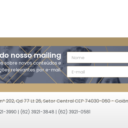
 do nosso mailing
es sobre novos conteúdos e
ções relevantes por e-mail.
nº 202, Qd 77 Lt 26, Setor Central CEP 74030-060 - Goiân
21-3990 | (62) 3921-3848 | (62) 3921-0581