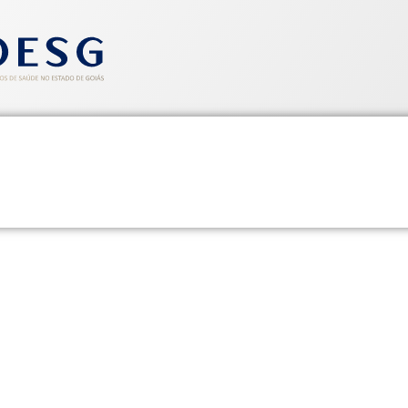
entos
Informativos
Saúde e Segurança
Cadastre-se
itivo Sinfargo/Sindhoesg – r