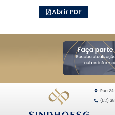
Abrir PDF
Faça parte
Receba atualizaçõ
outras informa
Rua 24 
(62) 39