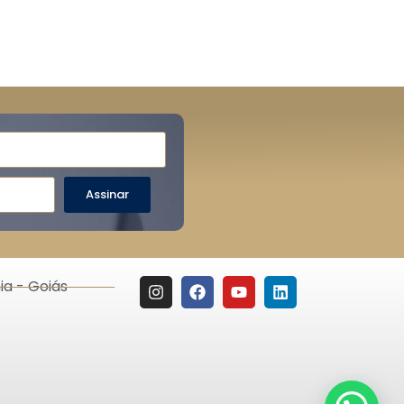
Assinar
ia - Goiás