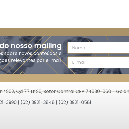
 do nosso mailing
es sobre novos conteúdos e
ções relevantes por e-mail.
nº 202, Qd 77 Lt 26, Setor Central CEP 74030-060 - Goiân
21-3990 | (62) 3921-3848 | (62) 3921-0581