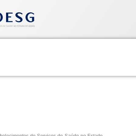
entos
Informativos
Saúde e Segurança
Cadastre-se
ÃO – AGE – 28/01/2015 – ne
abelecimentos de Serviços de Saúde no Estado