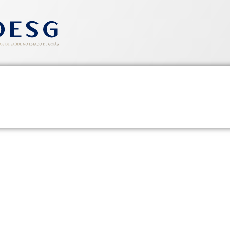
entos
Informativos
Saúde e Segurança
Cadastre-se
inaugura Galeria de Ex-Presi
a e reconhecimento