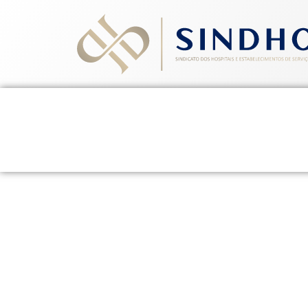
Home
Quem Somos
Ev
História: Sindhoesg 
marcada por históri
3 de dezembro de 2025