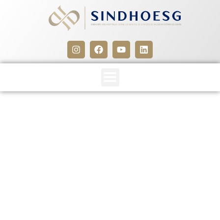
Inscrições para o II
Seminário de Saúde do
Trabalhador estão
encerradas
9 de fevereiro de 2012