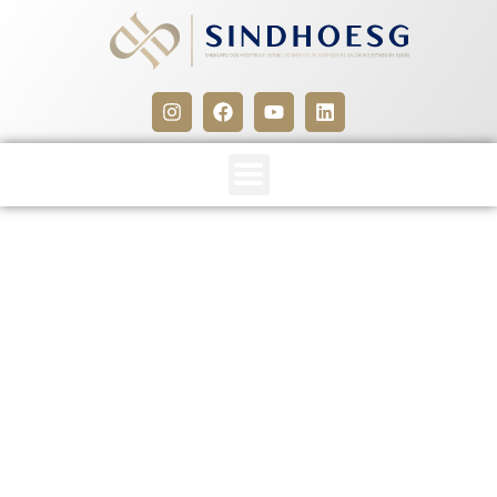
Libbs comunica
recolhimento de
Fauldmetro (metotrexato)
1g e 5g
7 de março de 2016