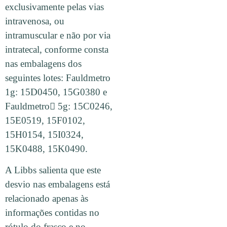
exclusivamente pelas vias
intravenosa, ou
intramuscular e não por via
intratecal, conforme consta
nas embalagens dos
seguintes lotes: Fauldmetro
1g: 15D0450, 15G0380 e
Fauldmetro 5g: 15C0246,
15E0519, 15F0102,
15H0154, 15I0324,
15K0488, 15K0490.
A Libbs salienta que este
desvio nas embalagens está
relacionado apenas às
informações contidas no
rótulo do frasco e no