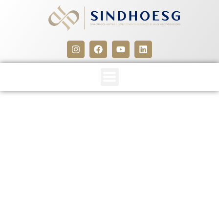
Manual Anvisa –
Segurança do paciente em
serviços de saúde: Higiene
das Mãos
8 de maio de 2026