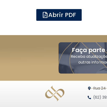
Abrir PDF
Faça parte
Receba atualizaçõ
outras informa
Rua 24 
(62) 39