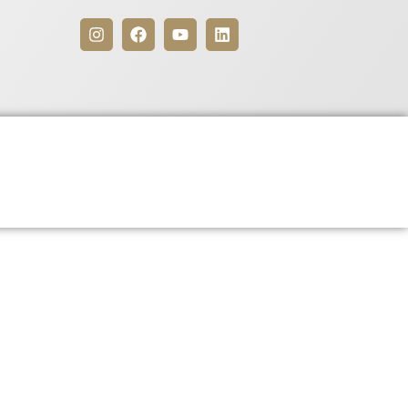
Benefícios
Para Associados
êutico