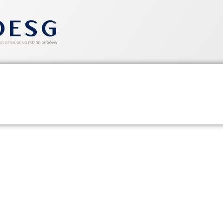
entos
Informativos
Saúde e Segurança
Cadastre-se
tações – Dispensário Farmac