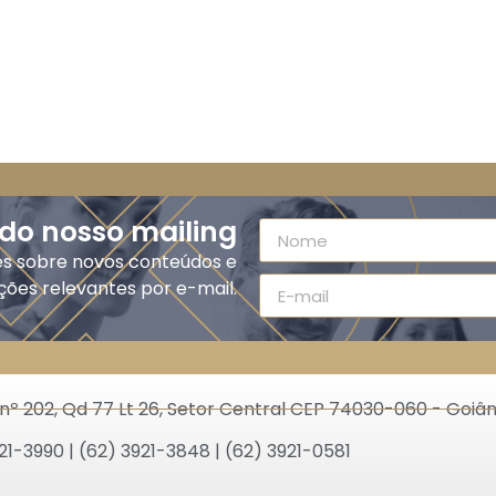
 do nosso mailing
es sobre novos conteúdos e
ções relevantes por e-mail.
nº 202, Qd 77 Lt 26, Setor Central CEP 74030-060 - Goiân
21-3990 | (62) 3921-3848 | (62) 3921-0581