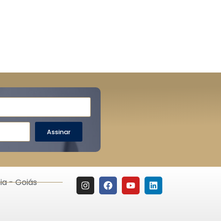
Assinar
ia - Goiás