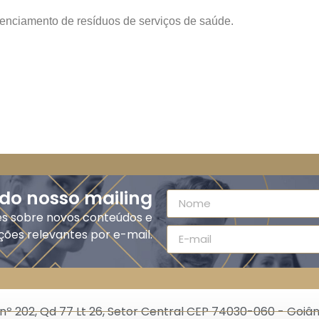
enciamento de resíduos de serviços de saúde.
 do nosso mailing
es sobre novos conteúdos e
ções relevantes por e-mail.
nº 202, Qd 77 Lt 26, Setor Central CEP 74030-060 - Goiân