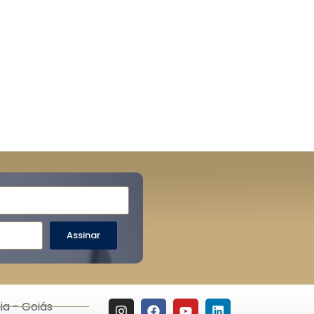
Assinar
ia - Goiás