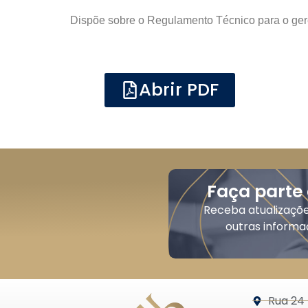
Dispõe sobre o Regulamento Técnico para o ger
Abrir PDF
Faça parte
Receba atualizaçõ
outras informa
Rua 24 