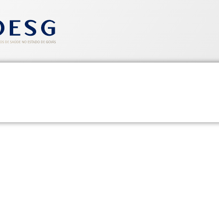
entos
Informativos
Saúde e Segurança
Cadastre-se
33, de 25 de fevereiro de 200
003.