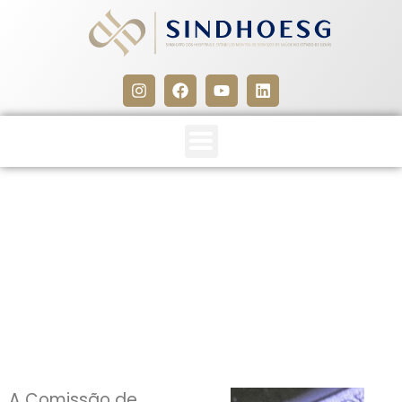
Simples Nacional segue no
Senado com parecer
favorável à ampliação
14 de novembro de 2012
A Comissão de