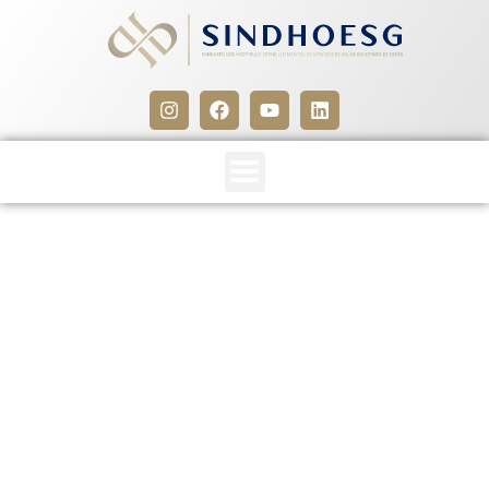
Sindhoesg alerta filiados
sobre mudanças na NR-1:
inclusão da saúde mental
nos riscos ocupacionais
24 de fevereiro de 2025