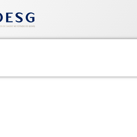
entos
Informativos
Saúde e Segurança
Cadastre-se
nvenção Coletiva de Trabalh