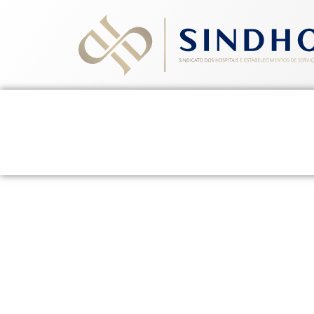
Home
Quem Somos
Ev
Sindhoesg assina Co
Sintessi
9 de julho de 2015