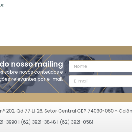
br
 do nosso mailing
es sobre novos conteúdos e
ções relevantes por e-mail.
nº 202, Qd 77 Lt 26, Setor Central CEP 74030-060 - Goiân
21-3990 | (62) 3921-3848 | (62) 3921-0581