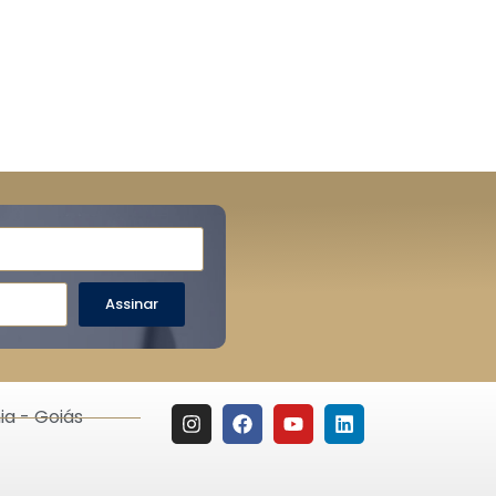
Assinar
ia - Goiás