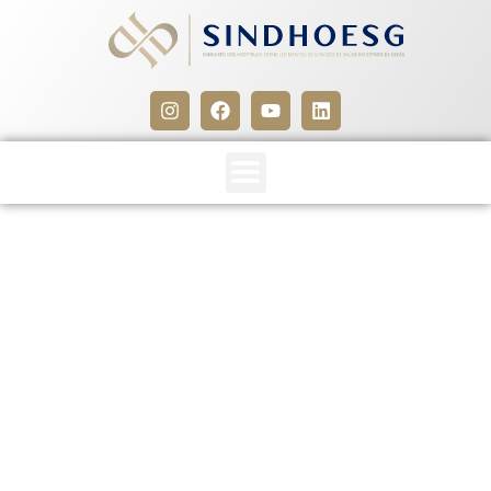
Sindhoesg assina Termo
Aditivo com Sindicato dos
Nutricionistas no Estado de
Goiás
2 de maio de 2012