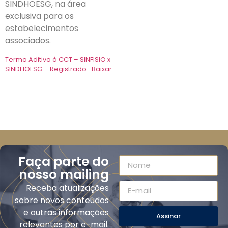
SINDHOESG, na área
exclusiva para os
estabelecimentos
associados.
Termo Aditivo à CCT – SINFISIO x
SINDHOESG – Registrado
Baixar
Faça parte do
nosso mailing
Receba atualizações
sobre novos conteúdos
e outras informações
Assinar
relevantes por e-mail.