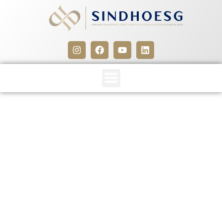
Termo Aditivo à CCT
SINDHOESG x SINFITO-GO
registrado no MTE
2 de julho de 2026